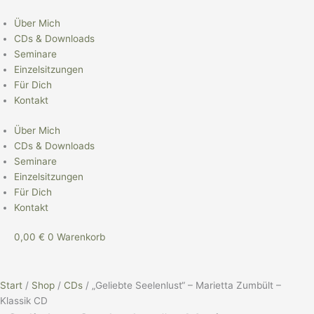
Zum
"Geliebte
Inhalt
Seelenlust"
Über Mich
springen
-
CDs & Downloads
Marietta
Seminare
Zumbült
Einzelsitzungen
-
Für Dich
Klassik
Kontakt
CD
Über Mich
Menge
CDs & Downloads
Seminare
Einzelsitzungen
Für Dich
Kontakt
0,00
€
0
Warenkorb
Start
/
Shop
/
CDs
/ „Geliebte Seelenlust“ – Marietta Zumbült –
Klassik CD